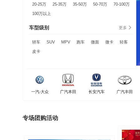
20-25万
25-35万
35-50万
50-70万
70-100万
100万以上
车型级别
更多
轿车
SUV
MPV
跑车
微面
微卡
轻客
皮卡
一汽-大众
广汽本田
长安汽车
广汽丰田
专场团购活动