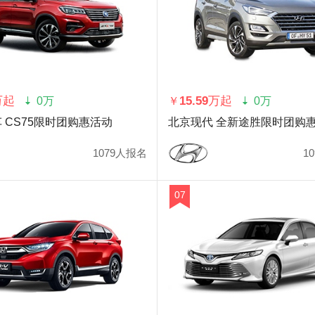
万起
15.59万起
0万
￥
0万
 CS75限时团购惠活动
北京现代 全新途胜限时团购
1079人报名
1
07