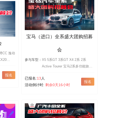
宝马（进口）全系盛大团购招募
会
会
参与车型：
X5 5系GT 3系GT X4 2系 2系
Active Tourer 宝马2系多功能旅行
车 X2 6系GT 6系 X3 1系 3系(进
报名
已报名:
13
人
口) 5系(进口) 7系 Z4 X6 4系
报名
活动倒计时:
剩余0天16小时