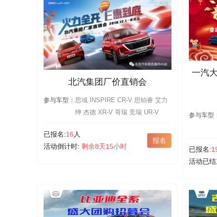
一汽
北汽集团厂价直销会
参与车型：
思域 INSPIRE CR-V 思铂睿 艾力
绅 杰德 XR-V 哥瑞 竞瑞 UR-V
参与车型
已报名:
16
人
报名
活动倒计时:
剩余8天15小时
已报名:
1
活动已结