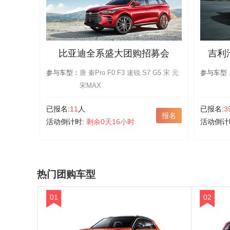
比亚迪全系盛大团购招募会
吉利
参与车型：
唐 秦Pro F0 F3 速锐 S7 G5 宋 元
参与车型
宋MAX
已报名:
11
人
已报名:
3
报名
活动倒计时:
剩余0天16小时
活动倒计
热门团购车型
01
02