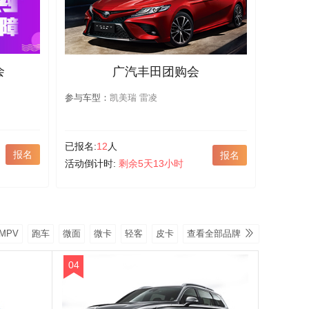
会
广汽丰田团购会
参与车型：
凯美瑞 雷凌
已报名:
12
人
报名
报名
活动倒计时:
剩余5天13小时
MPV
跑车
微面
微卡
轻客
皮卡
查看全部品牌
04