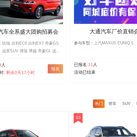
大通汽车厂价直销
汽车全系盛大团购招募会
参与车型：
上汽MAXUS EUNIQ 5
：
缤瑞 吉利EC8 吉利EX7 帝豪GS
远景SUV 博瑞 博越 帝豪GL 远景
X3 远景X1 远景S1 自由舰 博瑞
已报名:
11
人
9
人
GE 远景 金刚 英伦C5 熊猫 帝豪
报名
活动已结束
时:
剩余0天17小时
英伦TX4 海景
热门
轿车
SUV
03