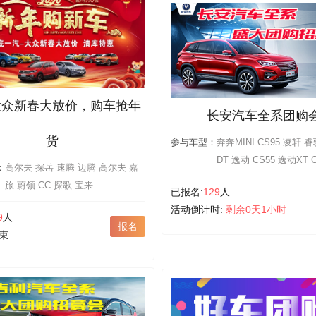
大众新春大放价，购车抢年
长安汽车全系团购
货
参与车型：
奔奔MINI CS95 凌轩 睿骋CC 逸动
DT 逸动 CS55 逸动XT CX20
：
高尔夫 探岳 速腾 迈腾 高尔夫 嘉
CS35 悦翔V3 睿骋 悦翔V5 CS75
旅 蔚领 CC 探歌 宝来
已报名:
129
人
奔奔 悦翔V7 CS15
活动倒计时:
剩余0天1小时
9
人
报名
束