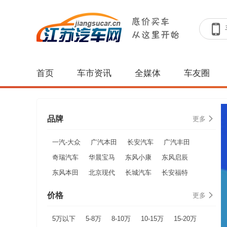
首页
车市资讯
全媒体
车友圈
品牌
更多
一汽-大众
广汽本田
长安汽车
广汽丰田
奇瑞汽车
华晨宝马
东风小康
东风启辰
东风本田
北京现代
长城汽车
长安福特
价格
更多
5万以下
5-8万
8-10万
10-15万
15-20万