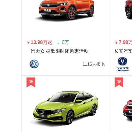
13.98万起
7.98
￥
0万
￥
一汽大众 探歌限时团购惠活动
长安汽车
1116人报名
05
06