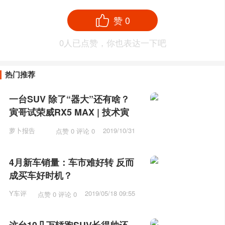
赞
0
0
人已点赞，你也表达一下吧
热门推荐
一台SUV 除了“器大”还有啥？
寅哥试荣威RX5 MAX | 技术寅
萝卜报告
2019/10/31
点赞 0 评论 0
10:31
4月新车销量：车市难好转 反而
成买车好时机？
Y车评
2019/05/18 09:55
点赞 0 评论 0
这台10几万轿跑SUV长得帅还