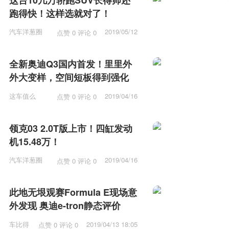
跑得快！这样选就对了！
汽车洋葱圈
2019/05/12
点赞 0 评论 0
15:53
全新奥迪Q3国内首发！里里外
外大变样，空间短板得到强化
这车值么
2019/04/16
点赞 0 评论 0
12:15
领克03 2.0T版上市！四缸发动
机15.48万！
汽车洋葱圈
2019/04/16
点赞 0 评论 0
11:57
此地无垠观赛Formula E现场意
外发现 奥迪e-tron静态评价
车比得
2019/04/13 18:05
点赞 0 评论 0